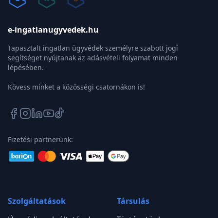
WJ
Csapatunk
Szerző:
Dr.
Wiener Judit
Az e-ingatlanügyvédek.hu budapesti tagja. A BFKH
Lakástámogatási Főosztályának volt vezetőjeként
a lakáscélú állami támogatások (CSOK, CSOK
Plusz, Babaváró, Otthon Start) specialistája.
Szerzői profil