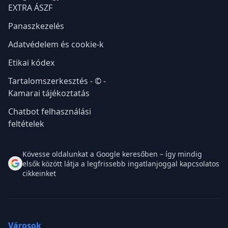
Szolgáltatások
Társulás
Ügyvédi szolgáltatások
Történetünk
Online időpontfoglalás
e-ingatlanközvetítők
Szerződés Asszisztens
IngatlanBlog
Dokumentum
Csapatunk
Asszisztens
Kapcsolat
Tudásbázis
English
Ügyvédeknek
Díjszabás
Sajtóközpont
Disclaimerek
Ügyvédi Általános