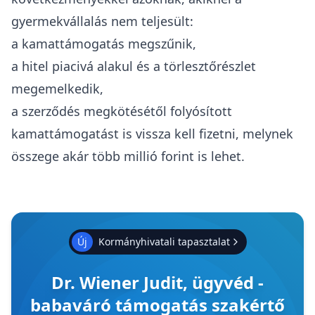
gyermekvállalás nem teljesült:
a kamattámogatás megszűnik,
a hitel piacivá alakul és a törlesztőrészlet
megemelkedik,
a szerződés megkötésétől folyósított
kamattámogatást is vissza kell fizetni, melynek
összege akár több millió forint is lehet.
Új
Kormányhivatali tapasztalat
Dr. Wiener Judit, ügyvéd -
babaváró támogatás szakértő