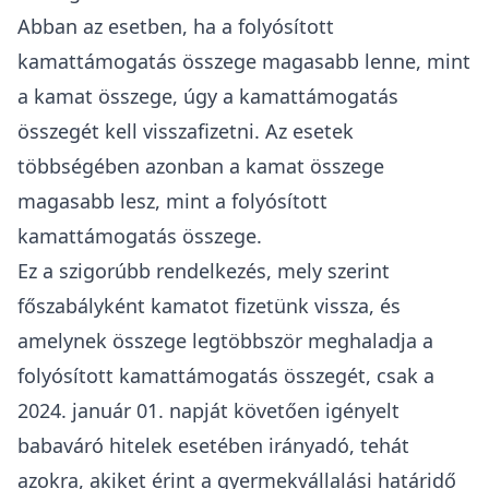
például egy lakáscélú és ingatlant terhelő
zálogjoggal biztosított hitelnél.
Mire számíthat, aki 2024 után vette fel a
babaváró kölcsönt?
2024. január 01. napját követő igénylések
esetében már máshogyan – gyakran
kedvezőtlenebbül - alakul a visszafizetendő
összeg, mert ebben az esetben a
kölcsönszerződés szerint folyósított teljes
kölcsönösszegre vetített, a Babaváró rendelet
szerint meghatározott hitelintézeti tájékoztatás
időpontjában hatályos jegybanki alapkamat 3
százalékponttal növelt mértékének megfelelő, a
kölcsön folyósítása és a kamattámogatás