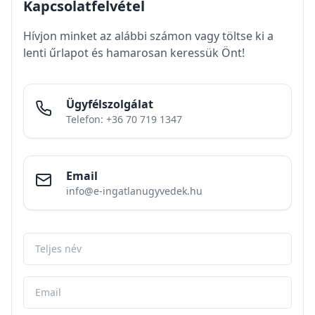
célszerű mielőbb benyújtani, mert a határidő
lejárta után sok érintett pár, bank, egészségügyi
intézmény és hatóság egyszerre kezdhet
ügyintézésbe.
Fontos látni, hogy a hosszabbítás nem jelenti a
visszafizetési kötelezettség eltörlését. Ha a
gyermekvállalás nem teljesül, és a pár
méltányossági alapon sem kap felmentést, a
kamattámogatás megszűnhet, a
hitel piaci
kamatozásúvá válhat
, és a korábban folyósított
kamattámogatást vissza kell fizetni. A pontos
összeget minden esetben a hitelintézet számolja
ki, ezért érintettség esetén érdemes időben
szakértői segítséget kérni.