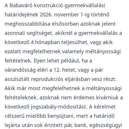
Fontos megjegyzés
A weboldalunkon található információk a
legjobb tudásunk szerint készültek, de nem
garantáljuk, hogy teljesek, pontosak vagy
naprakészek. A konkrét ügyek mindig egyedi
megoldásokat kívánnak és a jogszabályok is
változhatnak, ezért mindig javasolt ügyvéddel
konzultálni! Az ügyvéd anyagi felelősséget
vállal az ügyfeleknek személyre szabottan
adott jogi tanácsokért, amit
felelősségbiztosítás is biztosít.