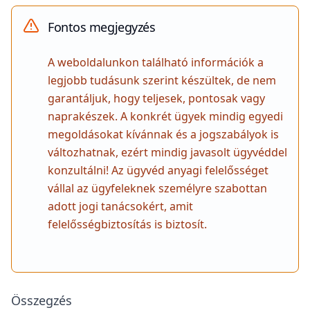
meghosszabbították, így a gyermekvállalásra
több, mint 5 év áll rendelkezésre. Ez egyben azt
is jelenti, hogy az 5 éves kamatperiódus lejárt és
a lejáratkori kamatkörnyezetben – ami a
korábbinál általában kedvezőtlenebb – újra
indult.
Azt, hogy mekkora a pontosan visszafizetendő
összeg, azt a hitelintézet számolja ki.
A fentiekre tekintettel kérje szakértő
tanácsát abban, hogy megfelelhet-e valamely
méltányossági feltételnek, és amennyiben
igen, úgy – a várt jogszabály módosítás
tartalmától függetlenül - mielőbb nyújtson be
méltányossági kérelmet a hatósághoz.