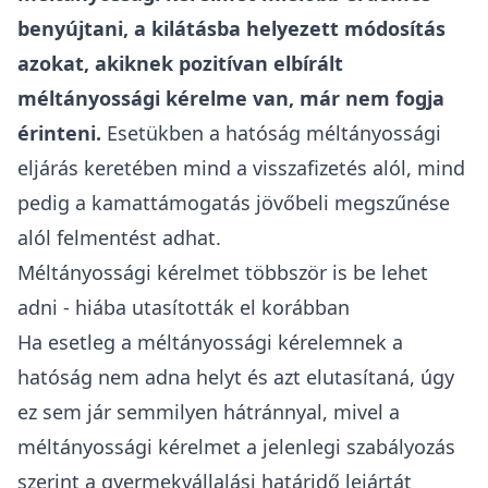
benyújtani, a kilátásba helyezett módosítás
azokat, akiknek pozitívan elbírált
méltányossági kérelme van, már nem fogja
érinteni.
Esetükben a hatóság méltányossági
eljárás keretében mind a visszafizetés alól, mind
pedig a kamattámogatás jövőbeli megszűnése
alól felmentést adhat.
Méltányossági kérelmet többször is be lehet
adni - hiába utasították el korábban
Ha esetleg a méltányossági kérelemnek a
hatóság nem adna helyt és azt elutasítaná, úgy
ez sem jár semmilyen hátránnyal, mivel a
méltányossági kérelmet a jelenlegi szabályozás
szerint a gyermekvállalási határidő lejártát