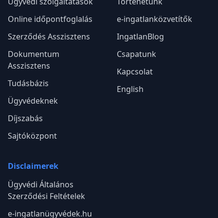
e-ingatlanugyvedek.hu
Tapasztalt ingatlan ügyvédek személyre szabott jogi
segítséget nyújtanak az adásvételi folyamat minden
lépésében.
Kövess minket a közösségi csatornákon is!
Fizetési partnerünk: