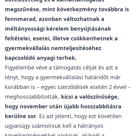
megszűnése, mint következmény továbbra is
fennmarad, azonban változhatnak a
méltányossági kérelem benyújtásának
feltételei, esetei, illetve csökkenhetnek a
gyermekvállalás nemteljesítéséhez
kapcsolódó anyagi terhek.
Figyelembe véve a támogatás célját és azt a
tényt, hogy a gyermekvállalási határidőt már
korábban is – egyes szerződések esetén 2 évvel –
meghosszabbították,
kicsi a valószínűsége,
hogy november után újabb hosszabbításra
kerülne sor
. Ez azt jelenti, hogy ezt követően
ugyanúgy számolniuk kell a hátrányos
következményekkel azoknak, akiknél a