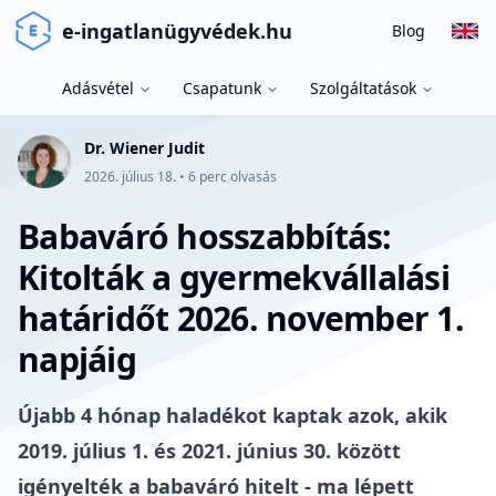
e-ingatlanügyvédek.hu
Blog
Adásvétel
Csapatunk
Szolgáltatások
Dr. Wiener Judit
2026. július 18.
•
6
perc olvasás
Babaváró hosszabbítás:
Kitolták a gyermekvállalási
határidőt 2026. november 1.
napjáig
Újabb
4 hónap haladékot kaptak azok, akik
2019. július 1. és 2021. június 30. között
igényelték a babaváró hitelt
- ma lépett