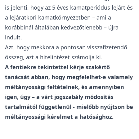
babaváró hitelek esetében irányadó, tehát
azokra, akiket érint a gyermekvállalási határidő
meghosszabbítása, azokra nem alkalmazható.
Az 5 éves kamatperiódus miatt – amely
megegyezik a gyermekvállalás teljesítésének
határidejével – a kölcsönszerződés megkötését
követő első 5 évben a kamatkörnyezet, illetve a
kamattámogatás összege ismert és kalkulálható
volt, egyes esetekben maga a babaváró
szerződés is tartalmazta, vagy a hitelintézet más
módon tájékoztatta erről az igénylőket. Mivel
azonban a gyermekvállalási határidőt már
egyszer egységesen 2026. június 30-ig, most
pedig 2026. november 01. napjáig