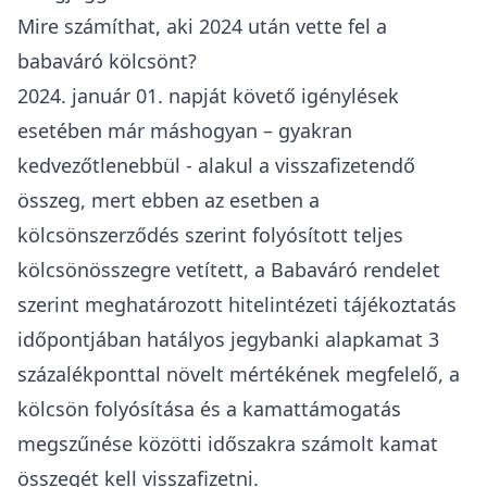
visszafizetni. Ezt az összeget semmilyen
további büntetés, vagy kamat nem terheli.
Ha a gyermekvállalás határidőben nem teljesül,
úgy a kamattámogatás megszűnik és a hitel
piaci kamatozásúvá válik, amely ügyleti kamatát
szintén a jogszabály határozza meg. Ez a
törlesztőrészletek megemelkedését
eredményezi.
Mondhatjuk, hogy a kamattámogatás, illetve az
ügyleti kamat mértéke, melyet a jogszabály és a
babaváró szerződésünk is tartalmaz magas,
azonban a babaváró hitel egy
szabadfelhasználású kölcsön, ahol mindig
magasabb kamatokkal kell számolni, mint