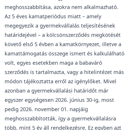
megszűnése közötti időszakra számolt kamat
összegét kell visszafizetni.
Abban az esetben, ha a folyósított
kamattámogatás összege magasabb lenne, mint
a kamat összege, úgy a kamattámogatás
összegét kell visszafizetni. Az esetek
többségében azonban a kamat összege
magasabb lesz, mint a folyósított
kamattámogatás összege.
Ez a szigorúbb rendelkezés, mely szerint
főszabályként kamatot fizetünk vissza, és
amelynek összege legtöbbször meghaladja a
folyósított kamattámogatás összegét, csak a
2024. január 01. napját követően igényelt