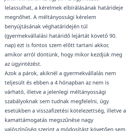
lelassulhat, a kérelmek elbírálásának határideje
megnőhet. A méltányossági kérelem
benyújtásának véghatáridején túl
(gyermekvállalási határidő lejártát követő 90.
nap) ezt is fontos szem előtt tartani akkor,
amikor arról döntünk, hogy mikor kezdjük meg
az ügyintézést.
Azok a párok, akiknél a gyermekvállalás nem
teljesült és ebben a 4 hónapban az nem is
várható, illetve a jelenlegi méltányossági
szabályoknak sem tudnak megfelelni, úgy
esetükben a visszafizetési kötelezettség, illetve a
kamattámogatás megszűnése nagy
valószínűség szerint a módosítást követően sem