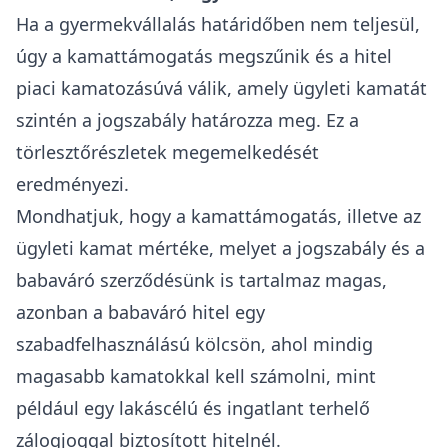
Mit is kell visszafizetni, ha nem született meg a
gyermek? Valóban van ilyenkor büntetőkamat a
babaváró esetében?
Ha a gyermekvállalás határidőn belül nem
teljesült (és az igénylés 2024. január 01. napja
előtti) akkor a Magyar Állam által - a
folyósítástól a gyermekvállalási határidő
lejártáig nyújtott - kamattámogatást kell