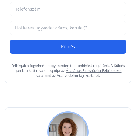
Kapcsolatfelvétel
Hívjon minket az alábbi számon vagy töltse ki a
lenti űrlapot és hamarosan keressük Önt!
Ügyfélszolgálat
Telefon: +36 70 719 1347
Email
info@e-ingatlanugyvedek.hu