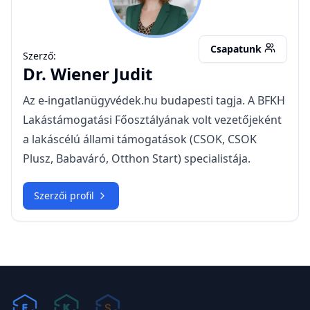
Küldés
Felhívjuk a figyelmét, hogy minden telefonhívást rögzítünk. A Küldés
gombra kattintva elfogadja az
Általános Szerződési Feltételeket
valamint az
Adatvédelmi tájékoztatót
.