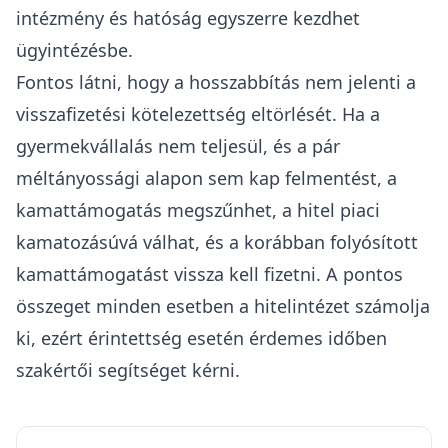
Összegzés
A
Babaváró konstrukció
gyermekvállalási
határidejének 2026. november 1-ig történő
meghosszabbítása elsősorban azoknak jelent
azonnali segítséget, akiknél a gyermekvállalás a
következő 4 hónapban teljesülhet, vagy akik
ezalatt megfelelhetnek valamely méltányossági
feltételnek. Ilyen lehet például, ha a
várandósság eléri a 12. hetet, vagy a pár
asszisztált reprodukciós eljárásban vesz részt.
Akik már most megfelelhetnek a méltányossági
feltételeknek, azoknak nem érdemes kivárniuk a
következő jogszabály-módosítást. A kérelmet