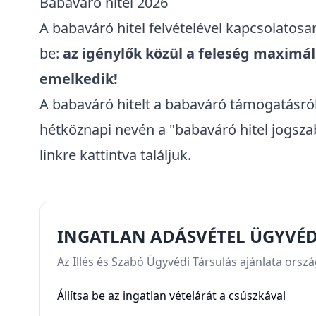
Babaváró hitel 2026
A babaváró hitel felvételével kapcsolatosa
be:
az igénylők közül a feleség maximáli
emelkedik!
A babaváró hitelt a
babaváró támogatásról
hétköznapi nevén a "babaváró hitel jogszab
linkre kattintva találjuk.
INGATLAN ADÁSVÉTEL ÜGYVÉ
Az Illés és Szabó Ügyvédi Társulás ajánlata orsz
Állítsa be az ingatlan vételárát a csúszkával