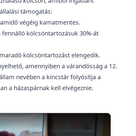
nálású kölcsön, amiből ingatlant
llalási támogatás:
utamidő végéig kamatmentes.
 a fennálló kölcsöntartozásuk 30%-át
nnmaradó kölcsöntartozást elengedik.
yelhető, amennyiben a várandósság a 12.
állam nevében a kincstár folyósítja a
an a házaspárnak kell elvégeznie.