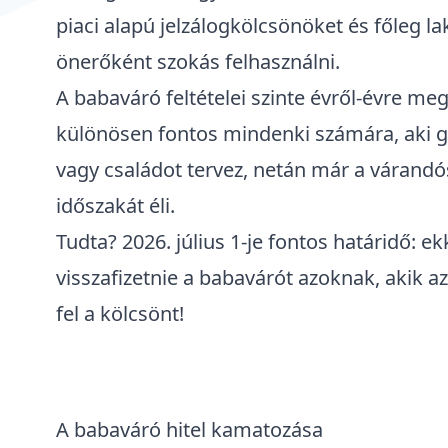
piaci alapú jelzálogkölcsönöket
és főleg la
önerőként
szokás felhasználni.
A babaváró feltételei szinte évről-évre me
különösen fontos mindenki számára, aki
g
vagy családot tervez, netán már a várand
időszakát éli.
Tudta?
2026. július 1-je fontos határidő: ek
visszafizetnie a babavárót azoknak, akik a
fel a kölcsönt!
A babaváró hitel kamatozása