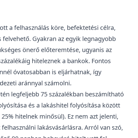
tt a felhasználás köre, befektetési célra,
is felvehető. Gyakran az egyik legnagyobb
szükséges önerő előteremtése, ugyanis az
százalékáig hiteleznek a bankok. Fontos
nnél óvatosabban is eljárhatnak, így
edezeti aránnyal számolni.
tén legfeljebb 75 százalékban beszámítható
yósítása és a lakáshitel folyósítása között
 25% hitelnek minősül). Ez nem azt jelenti,
felhasználni lakásvásárlásra. Arról van szó,