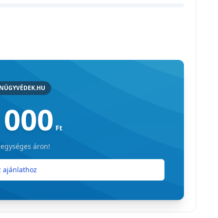
ANÜGYVÉDEK.HU
 000
Ft
 egységes áron!
 ajánlathoz