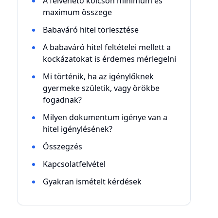
A felvehető kölcsön minimum és
maximum összege
Babaváró hitel törlesztése
A babaváró hitel feltételei mellett a
kockázatokat is érdemes mérlegelni
Mi történik, ha az igénylőknek
gyermeke születik, vagy örökbe
fogadnak?
Milyen dokumentum igénye van a
hitel igénylésének?
Összegzés
Kapcsolatfelvétel
Gyakran ismételt kérdések