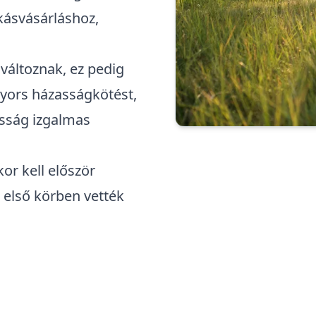
kásvásárláshoz,
gváltoznak, ez pedig
yors házasságkötést
,
ósság izgalmas
kor kell először
z első körben vették