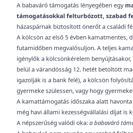
A babaváró támogatás lényegében egy
ma
támogatásokkal felturbózott, szabad fe
házaspárnak biztosított önerőt
a családi f
A kölcsön az első 5 évben kamatmentes, de 
futamidőben megvalósuljon. A teljes kam
igénylők a kölcsönkérelem benyújtásakor, 
belül a várandósság 12. hetét betöltött ma
igazolják is a bank felé), a kölcsön folyósí
gyermeke szülessen, vagy hogy gyermeket
A kamattámogatás időszaka alatt havonta tők
még havi állami kezességvállalási díjat is kel
A népszerűség valódi oka:
a babaváró tám