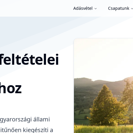
Adásvétel
Csapatunk
feltételei
hoz
gyarországi állami
itűnően kiegészíti a