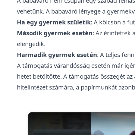
A babaváró nem csupán egy szabad felhasz
vehetünk. A babaváró lényege a gyermekvá
Ha egy gyermek születik
: A kölcsön a f
Második gyermek esetén
: Az érintettek
elengedik.
Harmadik gyermek esetén
: A teljes fe
A támogatás várandósság esetén már igén
hetet betöltötte. A támogatás összegét az 
hitelintézet számára, a papírmunkát azonb