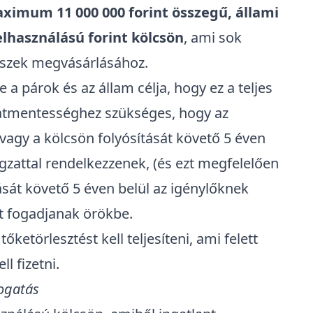
ximum 11 000 000 forint összegű, állami
lhasználású forint kölcsön
, ami
sok
észek megvásárlásához.
a párok és az állam célja, hogy ez a teljes
atmentességhez szükséges, hogy az
vagy a kölcsön folyósítását követő 5 éven
gzattal rendelkezzenek, (és ezt megfelelően
tását követő 5 éven belül az igénylőknek
 fogadjanak örökbe.
etörlesztést kell teljesíteni, ami felett
l fizetni.
ogatás