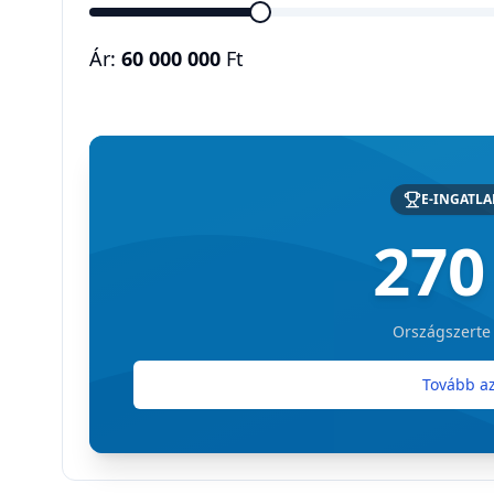
Ár:
60 000 000
Ft
E-INGATL
270
Országszerte
Tovább az