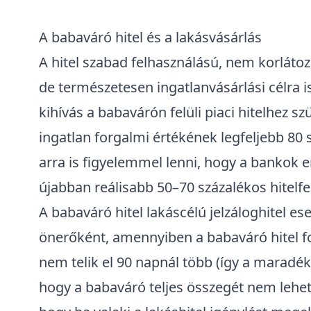
A babaváró hitel és a lakásvásárlás
A hitel szabad felhasználású, nem korlátozo
de természetesen ingatlanvásárlási célra 
kihívás a babavárón felüli piaci hitelhez 
ingatlan forgalmi értékének legfeljebb 80 
arra is figyelemmel lenni, hogy a bankok e
újabban reálisabb 50–70 százalékos hitelf
A babaváró hitel lakáscélú
jelzáloghitel
ese
önerőként, amennyiben a babaváró hitel fol
nem telik el 90 napnál több (így a maradék
hogy a babaváró teljes összegét nem lehet 