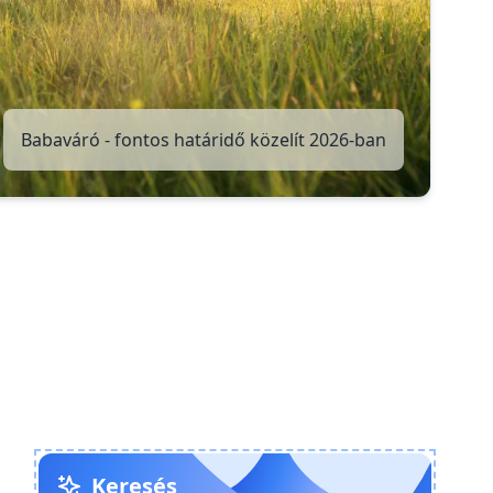
Babaváró - fontos határidő közelít 2026-ban
Keresés