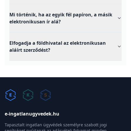
Mi történik, ha az egyik fél papíron, a másik
elektronikusan ír alá?
Elfogadja a földhivatal az elektronikusan
aláírt szerződést?
e-ingatlanugyvedek.hu
Tapasztalt ingatlan ügyvédek személyre szabott jogi
segítséget nyújtanak az adásvételi folyamat minden