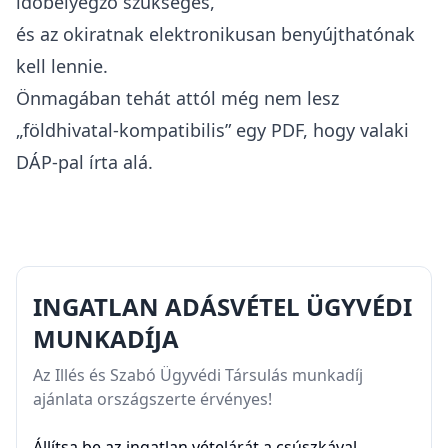
időbélyegző szükséges,
és az okiratnak elektronikusan benyújthatónak
kell lennie.
Önmagában tehát attól még nem lesz
„földhivatal-kompatibilis” egy PDF, hogy valaki
DÁP-pal írta alá.
INGATLAN ADÁSVÉTEL ÜGYVÉDI
MUNKADÍJA
Az Illés és Szabó Ügyvédi Társulás munkadíj
ajánlata országszerte érvényes!
Állítsa be az ingatlan vételárát a csúszkával