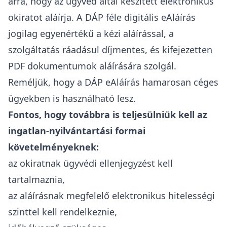
arra, hogy az ügyvéd által készített elektronikus
okiratot aláírja. A DÁP féle digitális eAláírás
jogilag egyenértékű a kézi aláírással, a
szolgáltatás ráadásul díjmentes, és kifejezetten
PDF dokumentumok aláírására szolgál.
Reméljük, hogy a DÁP eAláírás hamarosan céges
ügyekben is használható lesz.
Fontos, hogy továbbra is teljesülniük kell az
ingatlan-nyilvántartási formai
követelményeknek:
az okiratnak ügyvédi ellenjegyzést kell
tartalmaznia,
az aláírásnak megfelelő elektronikus hitelességi
szinttel kell rendelkeznie,