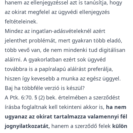
hanem az ellenjegyzéssel azt is tanúsítja, hogy
az okirat megfelel az ügyvédi ellenjegyzés
feltételeinek.
Mindez az ingatlan-adásvételeknél azért
jelenthet problémát, mert gyakran több eladó,
több vevő van, de nem mindenki tud digitálisan
aláírni. A gyakorlatban ezért sok ügyvéd
továbbra is a papíralapú aláírást preferálja,
hiszen így kevesebb a munka az egész üggyel.
Baj ha többféle verzió is készül?
A
Ptk
. 6:70. § (2) bek. értelmében a szerződést
írásba foglaltnak kell tekinteni akkor is,
ha nem
ugyanaz az okirat tartalmazza valamennyi fél
jognyilatkozatát,
hanem a szerződő felek
külön