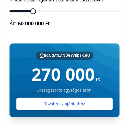
Ár:
60 000 000
Ft
E-INGATLANÜGYVÉDEK.HU
270 000
Ft
Országszerte egységes áron!
Tovább az ajánlathoz