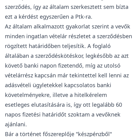
szerződés, így az általam szerkesztett sem bízta
ezt a kérdést egyszerűen a
Ptk
-ra.
Az általam alkalmazott gyakorlat szerint a vevők
minden ingatlan vételár részletet a szerződésben
rögzített határidőben teljesítik. A
foglaló
általában a szerződéskötéskor, legkésőbb az azt
követő banki napon fizetendő, míg az utolsó
vételárrész kapcsán már tekintettel kell lenni az
adásvételi ügyletekkel kapcsolatos banki
követelményekre
, illetve a hitelkérelem
esetleges elutasítására is, így ott legalább 60
napos fizetési határidőt szoktam a vevőknek
ajánlani.
Bár a történet főszereplője "készpénzből"