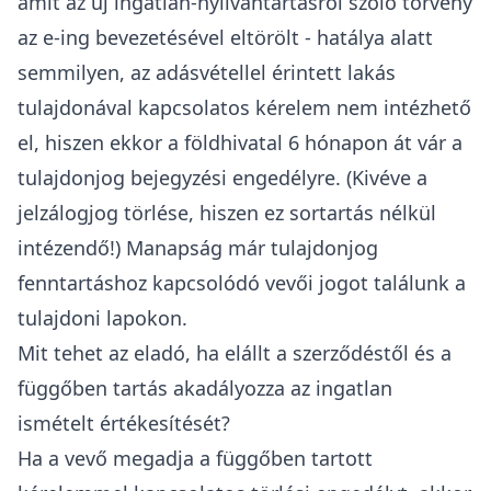
amit az
új ingatlan-nyilvántartásról szóló törvény
az e-ing bevezetésével eltörölt
- hatálya alatt
semmilyen, az adásvétellel érintett lakás
tulajdonával kapcsolatos kérelem nem intézhető
el, hiszen ekkor a földhivatal 6 hónapon át vár a
tulajdonjog bejegyzési engedélyre. (Kivéve a
jelzálogjog törlése, hiszen ez sortartás nélkül
intézendő!) Manapság már
tulajdonjog
fenntartáshoz kapcsolódó vevői jogot
találunk a
tulajdoni lapokon.
Mit tehet az eladó, ha elállt a szerződéstől és a
függőben tartás akadályozza
az ingatlan
ismételt értékesítését?
Ha a vevő megadja a függőben tartott