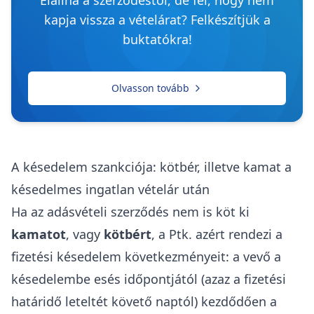
Elállna a szerződéstől, de fél, hogy nem
kapja vissza a vételárat? Felkészítjük a
buktatókra!
Olvasson tovább
A késedelem szankciója: kötbér, illetve kamat a
késedelmes ingatlan vételár után
Ha az adásvételi szerződés nem is köt ki
kamatot
, vagy
kötbért
, a Ptk. azért rendezi a
fizetési késedelem következményeit: a vevő a
késedelembe esés időpontjától (azaz a fizetési
határidő leteltét követő naptól) kezdődően a