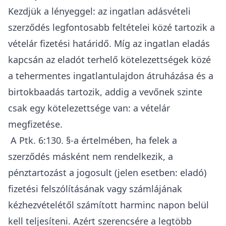
Kezdjük a lényeggel: az
ingatlan adásvételi
szerződés legfontosabb feltételei
közé tartozik a
vételár fizetési határidő
. Míg az ingatlan eladás
kapcsán az eladót terhelő kötelezettségek közé
a
tehermentes ingatlantulajdon átruházása
és a
birtokbaadás
tartozik, addig a vevőnek szinte
csak egy kötelezettsége van: a vételár
megfizetése.
A Ptk. 6:130. §-a értelmében, ha felek a
szerződés másként nem rendelkezik, a
pénztartozást a jogosult (jelen esetben: eladó)
fizetési felszólításának vagy számlájának
kézhezvételétől számított harminc napon belül
kell teljesíteni. Azért szerencsére a legtöbb