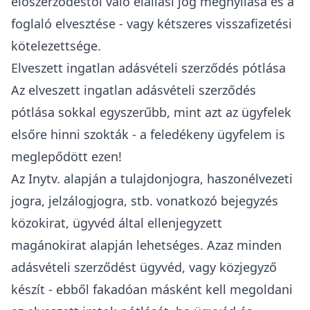
előszerződéstől való elállási jog megnyílása és a
foglaló elvesztése - vagy kétszeres visszafizetési
kötelezettsége.
Elveszett ingatlan adásvételi szerződés pótlása
Az elveszett ingatlan adásvételi szerződés
pótlása sokkal egyszerűbb, mint azt az ügyfelek
elsőre hinni szokták - a feledékeny ügyfelem is
meglepődött ezen!
Az Inytv. alapján a tulajdonjogra, haszonélvezeti
jogra, jelzálogjogra, stb. vonatkozó bejegyzés
közokirat, ügyvéd által ellenjegyzett
magánokirat alapján lehetséges. Azaz minden
adásvételi szerződést ügyvéd, vagy közjegyző
készít - ebből fakadóan másként kell megoldani