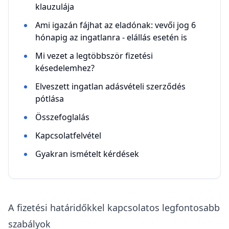
klauzulája
Ami igazán fájhat az eladónak: vevői jog 6
hónapig az ingatlanra - elállás esetén is
Mi vezet a legtöbbször fizetési
késedelemhez?
Elveszett ingatlan adásvételi szerződés
pótlása
Összefoglalás
Kapcsolatfelvétel
Gyakran ismételt kérdések
A fizetési határidőkkel kapcsolatos legfontosabb
szabályok