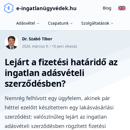
e-ingatlanügyvédek.hu
Blog
Adásvétel
Csapatunk
Szolgáltatások
Dr. Szabó Tibor
2026. március 9.
•
10
perc olvasás
Lejárt a fizetési határidő az
ingatlan adásvételi
szerződésben?
Nemrég felhívott egy ügyfelem, akinek pár
héttel ezelőtt készítettem egy lakásvásárlási
szerződést: valószínűleg lejárt az ingatlan
adásvételi szerződésben rögzített fizetési