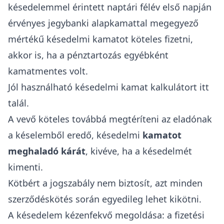
késedelemmel érintett naptári félév első napján
érvényes
jegybanki alapkamattal
megegyező
mértékű késedelmi kamatot köteles fizetni,
akkor is, ha a pénztartozás egyébként
kamatmentes volt.
Jól használható
késedelmi kamat kalkulátort
itt
talál.
A vevő köteles továbbá megtéríteni az eladónak
a késelemből eredő, késedelmi
kamatot
meghaladó kárát
, kivéve, ha a késedelmét
kimenti.
Kötbért a jogszabály nem biztosít, azt minden
szerződéskötés során egyedileg lehet kikötni.
A késedelem kézenfekvő megoldása: a fizetési