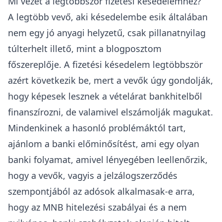
Mi vezet a legtöbbször fizetési késedelemhez?
A legtöbb vevő, aki késedelembe esik általában
nem egy jó anyagi helyzetű, csak pillanatnyilag
túlterhelt illető, mint a blogposztom
főszereplője. A fizetési késedelem legtöbbször
azért következik be, mert a vevők úgy gondolják,
hogy képesek lesznek a vételárat bankhitelből
finanszírozni, de valamivel elszámolják magukat.
Mindenkinek a hasonló problémáktól tart,
ajánlom a
banki előminősítést
, ami egy olyan
banki folyamat, amivel lényegében leellenőrzik,
hogy a vevők, vagyis a
jelzálogszerződés
szempontjából az adósok alkalmasak-e arra,
hogy az MNB hitelezési szabályai és a nem