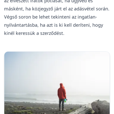
az elveszett iratok pótlását, ha ügyvéd és
másként, ha közjegyző járt el az adásvétel során.
Végső soron be lehet tekinteni az ingatlan-
nyilvántartásba, ha azt is ki kell deríteni, hogy
kinél keressük a szerződést.