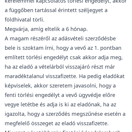
kérelemmel kapcsolatos törlési engedélyt, akkor
a függőben tartással érintett széljegyet a
földhivatal törli.
Megvárja, amíg eltelik a 6 hónap.
A magam részéről az adásvételi szerződésbe
bele is szoktam írni, hogy a vevő az 1. pontban
említett törlési engedélyt csak akkor adja meg,
ha az eladó a vételárból visszajáró részt már
maradéktalanul visszafizette. Ha pedig eladókat
képviselek, akkor szeretem javasolni, hogy a
fenti törlési engedélyt a vevő ügyvédje előre
vegye letétbe és adja is ki az eladónak, ha az
igazolta, hogy a szerződés megszűnése esetén a
megfelelő összeget az eladó visszafizette.